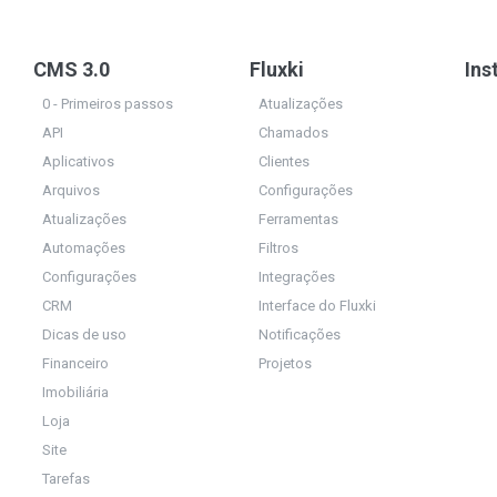
CMS 3.0
Fluxki
Ins
0 - Primeiros passos
Atualizações
API
Chamados
Aplicativos
Clientes
Arquivos
Configurações
Atualizações
Ferramentas
Automações
Filtros
Configurações
Integrações
CRM
Interface do Fluxki
Dicas de uso
Notificações
Financeiro
Projetos
Imobiliária
Loja
Site
Tarefas